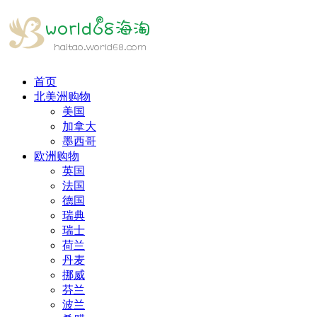
首页
北美洲购物
美国
加拿大
墨西哥
欧洲购物
英国
法国
德国
瑞典
瑞士
荷兰
丹麦
挪威
芬兰
波兰