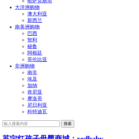
哈萨克斯坦
大洋洲购物
澳大利亚
新西兰
南美洲购物
巴西
智利
秘鲁
阿根廷
哥伦比亚
非洲购物
南非
埃及
加纳
肯尼亚
摩洛哥
尼日利亚
科特迪瓦
搜索
苏宁红孩子母婴商城：redbaby