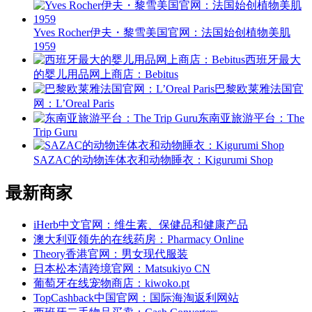
Yves Rocher伊夫・黎雪美国官网：法国始创植物美肌
1959
西班牙最大
的婴儿用品网上商店：Bebitus
巴黎欧莱雅法国官
网：L’Oreal Paris
东南亚旅游平台：The
Trip Guru
SAZAC的动物连体衣和动物睡衣：Kigurumi Shop
最新商家
iHerb中文官网：维生素、保健品和健康产品
澳大利亚领先的在线药房：Pharmacy Online
Theory香港官网：男女现代服装
日本松本清跨境官网：Matsukiyo CN
葡萄牙在线宠物商店：kiwoko.pt
TopCashback中国官网：国际海淘返利网站