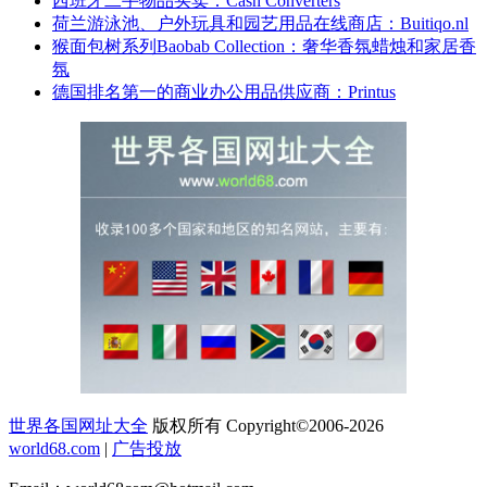
西班牙二手物品买卖：Cash Converters
荷兰游泳池、户外玩具和园艺用品在线商店：Buitiqo.nl
猴面包树系列Baobab Collection：奢华香氛蜡烛和家居香
氛
德国排名第一的商业办公用品供应商：Printus
世界各国网址大全
版权所有 Copyright©2006-2026
world68.com
|
广告投放