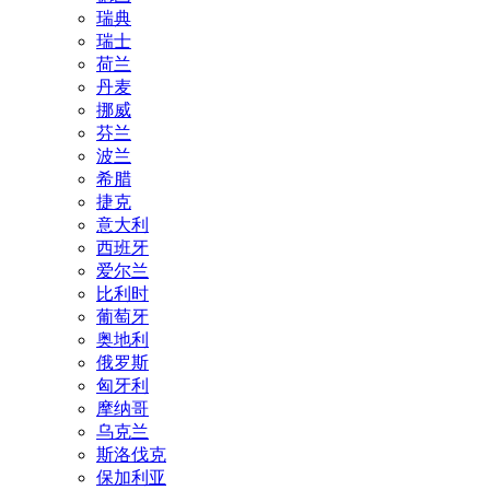
瑞典
瑞士
荷兰
丹麦
挪威
芬兰
波兰
希腊
捷克
意大利
西班牙
爱尔兰
比利时
葡萄牙
奥地利
俄罗斯
匈牙利
摩纳哥
乌克兰
斯洛伐克
保加利亚