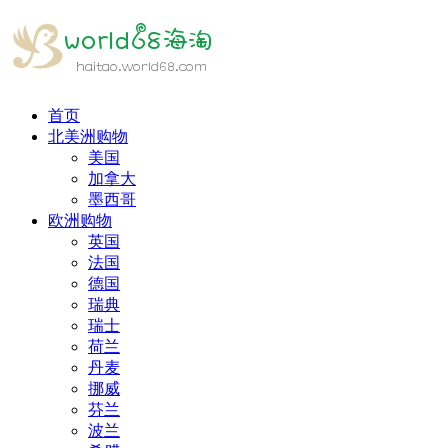
首页
北美洲购物
美国
加拿大
墨西哥
欧洲购物
英国
法国
德国
瑞典
瑞士
荷兰
丹麦
挪威
芬兰
波兰