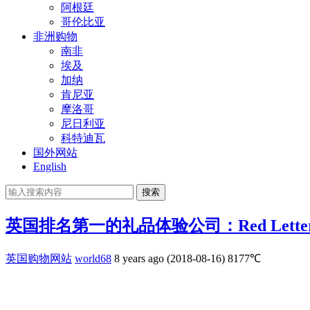
阿根廷
哥伦比亚
非洲购物
南非
埃及
加纳
肯尼亚
摩洛哥
尼日利亚
科特迪瓦
国外网站
English
搜索
英国排名第一的礼品体验公司：Red Letter 
英国购物网站
world68
8 years ago (2018-08-16)
8177℃