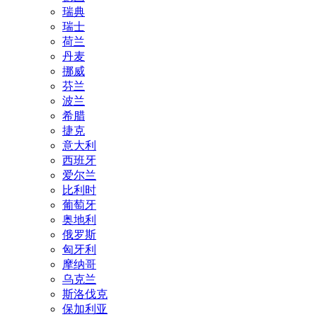
瑞典
瑞士
荷兰
丹麦
挪威
芬兰
波兰
希腊
捷克
意大利
西班牙
爱尔兰
比利时
葡萄牙
奥地利
俄罗斯
匈牙利
摩纳哥
乌克兰
斯洛伐克
保加利亚