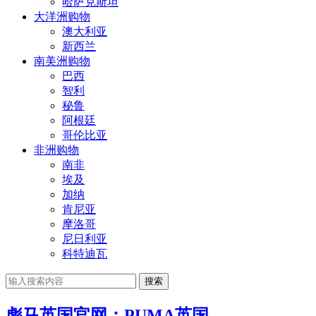
哈萨克斯坦
大洋洲购物
澳大利亚
新西兰
南美洲购物
巴西
智利
秘鲁
阿根廷
哥伦比亚
非洲购物
南非
埃及
加纳
肯尼亚
摩洛哥
尼日利亚
科特迪瓦
搜索
彪马英国官网：PUMA英国