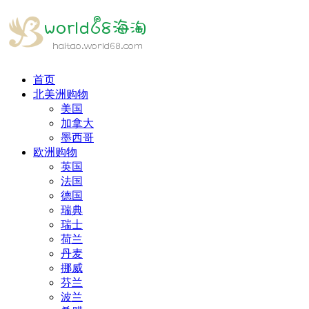
首页
北美洲购物
美国
加拿大
墨西哥
欧洲购物
英国
法国
德国
瑞典
瑞士
荷兰
丹麦
挪威
芬兰
波兰