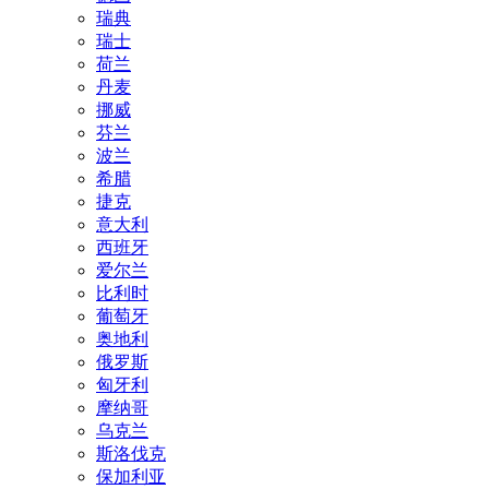
瑞典
瑞士
荷兰
丹麦
挪威
芬兰
波兰
希腊
捷克
意大利
西班牙
爱尔兰
比利时
葡萄牙
奥地利
俄罗斯
匈牙利
摩纳哥
乌克兰
斯洛伐克
保加利亚