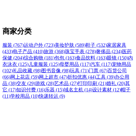
商家分类
服装 (767)
运动户外 (723)
美妆护肤 (589)
鞋子 (532)
家居家具
(433)
电子产品 (410)
旅游 (368)
珠宝手表 (278)
奢侈品 (234)
医药
保健 (204)
综合购物 (181)
包包 (163)
食品饮料 (163)
眼镜 (150)
内
衣泳衣 (125)
儿童服装 (125)
母婴用品 (117)
汽车 (117)
宠物用品
(102)
礼品收藏 (98)
图书音像 (98)
玩具 (71)
门票 (67)
百货公司
(66)
网上花店 (59)
网上超市 (47)
折扣优惠 (44)
工具 (39)
办公用
品 (38)
交友 (29)
游戏 (28)
艺术品 (27)
打印印刷 (21)
婚礼 (20)
其
它 (17)
知识付费 (16)
乐器 (15)
域名主机 (14)
设计素材 (12)
帽子
(11)
学校用品 (10)
快递转运 (9)