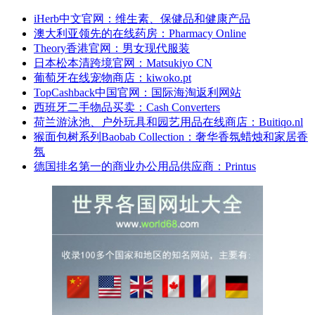
iHerb中文官网：维生素、保健品和健康产品
澳大利亚领先的在线药房：Pharmacy Online
Theory香港官网：男女现代服装
日本松本清跨境官网：Matsukiyo CN
葡萄牙在线宠物商店：kiwoko.pt
TopCashback中国官网：国际海淘返利网站
西班牙二手物品买卖：Cash Converters
荷兰游泳池、户外玩具和园艺用品在线商店：Buitiqo.nl
猴面包树系列Baobab Collection：奢华香氛蜡烛和家居香
氛
德国排名第一的商业办公用品供应商：Printus