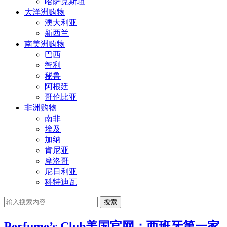
哈萨克斯坦
大洋洲购物
澳大利亚
新西兰
南美洲购物
巴西
智利
秘鲁
阿根廷
哥伦比亚
非洲购物
南非
埃及
加纳
肯尼亚
摩洛哥
尼日利亚
科特迪瓦
搜索
Perfume’s Club美国官网：西班牙第一家