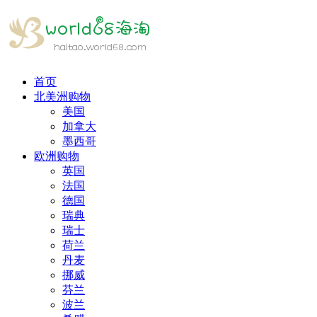
首页
北美洲购物
美国
加拿大
墨西哥
欧洲购物
英国
法国
德国
瑞典
瑞士
荷兰
丹麦
挪威
芬兰
波兰