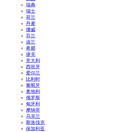
瑞典
瑞士
荷兰
丹麦
挪威
芬兰
波兰
希腊
捷克
意大利
西班牙
爱尔兰
比利时
葡萄牙
奥地利
俄罗斯
匈牙利
摩纳哥
乌克兰
斯洛伐克
保加利亚