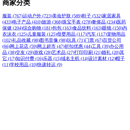
商家分类
服装 (767)
运动户外 (723)
美妆护肤 (589)
鞋子 (532)
家居家具
(433)
电子产品 (410)
旅游 (368)
珠宝手表 (278)
奢侈品 (234)
医药
保健 (204)
综合购物 (181)
包包 (163)
食品饮料 (163)
眼镜 (150)
内
衣泳衣 (125)
儿童服装 (125)
母婴用品 (117)
汽车 (117)
宠物用品
(102)
礼品收藏 (98)
图书音像 (98)
玩具 (71)
门票 (67)
百货公司
(66)
网上花店 (59)
网上超市 (47)
折扣优惠 (44)
工具 (39)
办公用
品 (38)
交友 (29)
游戏 (28)
艺术品 (27)
打印印刷 (21)
婚礼 (20)
其
它 (17)
知识付费 (16)
乐器 (15)
域名主机 (14)
设计素材 (12)
帽子
(11)
学校用品 (10)
快递转运 (9)