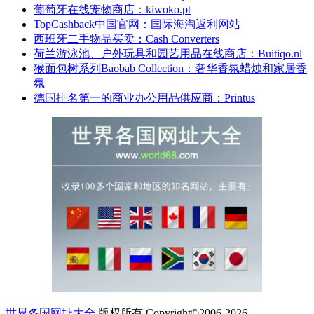
葡萄牙在线宠物商店：kiwoko.pt
TopCashback中国官网：国际海淘返利网站
西班牙二手物品买卖：Cash Converters
荷兰游泳池、户外玩具和园艺用品在线商店：Buitiqo.nl
猴面包树系列Baobab Collection：奢华香氛蜡烛和家居香
氛
德国排名第一的商业办公用品供应商：Printus
世界各国网址大全
版权所有 Copyright©2006-2026