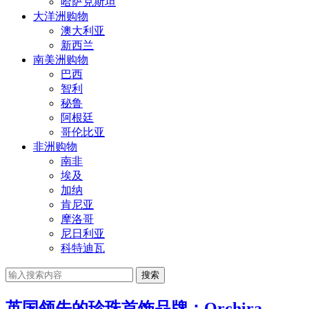
哈萨克斯坦
大洋洲购物
澳大利亚
新西兰
南美洲购物
巴西
智利
秘鲁
阿根廷
哥伦比亚
非洲购物
南非
埃及
加纳
肯尼亚
摩洛哥
尼日利亚
科特迪瓦
搜索
英国领先的珍珠首饰品牌：Orchira