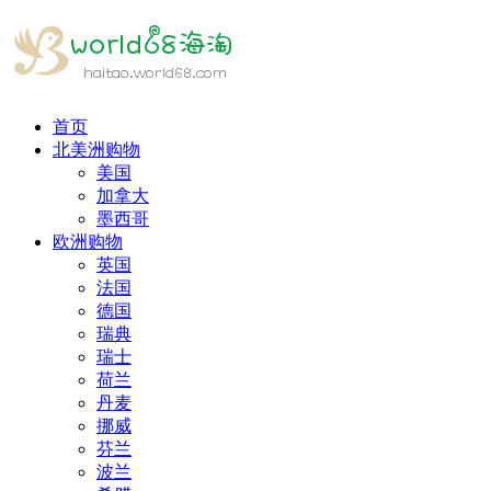
首页
北美洲购物
美国
加拿大
墨西哥
欧洲购物
英国
法国
德国
瑞典
瑞士
荷兰
丹麦
挪威
芬兰
波兰