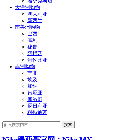
哈萨克斯坦
大洋洲购物
澳大利亚
新西兰
南美洲购物
巴西
智利
秘鲁
阿根廷
哥伦比亚
非洲购物
南非
埃及
加纳
肯尼亚
摩洛哥
尼日利亚
科特迪瓦
搜索
Nike墨西哥官网：Nike MX