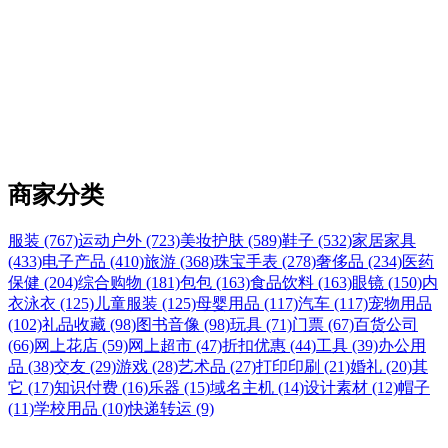
商家分类
服装 (767)
运动户外 (723)
美妆护肤 (589)
鞋子 (532)
家居家具
(433)
电子产品 (410)
旅游 (368)
珠宝手表 (278)
奢侈品 (234)
医药
保健 (204)
综合购物 (181)
包包 (163)
食品饮料 (163)
眼镜 (150)
内
衣泳衣 (125)
儿童服装 (125)
母婴用品 (117)
汽车 (117)
宠物用品
(102)
礼品收藏 (98)
图书音像 (98)
玩具 (71)
门票 (67)
百货公司
(66)
网上花店 (59)
网上超市 (47)
折扣优惠 (44)
工具 (39)
办公用
品 (38)
交友 (29)
游戏 (28)
艺术品 (27)
打印印刷 (21)
婚礼 (20)
其
它 (17)
知识付费 (16)
乐器 (15)
域名主机 (14)
设计素材 (12)
帽子
(11)
学校用品 (10)
快递转运 (9)