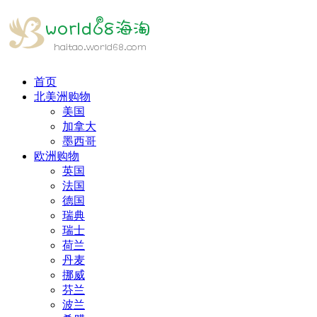
首页
北美洲购物
美国
加拿大
墨西哥
欧洲购物
英国
法国
德国
瑞典
瑞士
荷兰
丹麦
挪威
芬兰
波兰