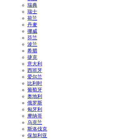
瑞典
瑞士
荷兰
丹麦
挪威
芬兰
波兰
希腊
捷克
意大利
西班牙
爱尔兰
比利时
葡萄牙
奥地利
俄罗斯
匈牙利
摩纳哥
乌克兰
斯洛伐克
保加利亚