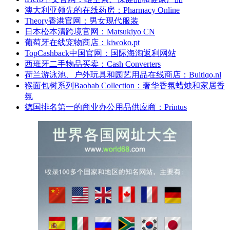
澳大利亚领先的在线药房：Pharmacy Online
Theory香港官网：男女现代服装
日本松本清跨境官网：Matsukiyo CN
葡萄牙在线宠物商店：kiwoko.pt
TopCashback中国官网：国际海淘返利网站
西班牙二手物品买卖：Cash Converters
荷兰游泳池、户外玩具和园艺用品在线商店：Buitiqo.nl
猴面包树系列Baobab Collection：奢华香氛蜡烛和家居香
氛
德国排名第一的商业办公用品供应商：Printus