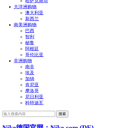
哈萨克斯坦
大洋洲购物
澳大利亚
新西兰
南美洲购物
巴西
智利
秘鲁
阿根廷
哥伦比亚
非洲购物
南非
埃及
加纳
肯尼亚
摩洛哥
尼日利亚
科特迪瓦
搜索
Nike德国官网：Nike.com (DE)