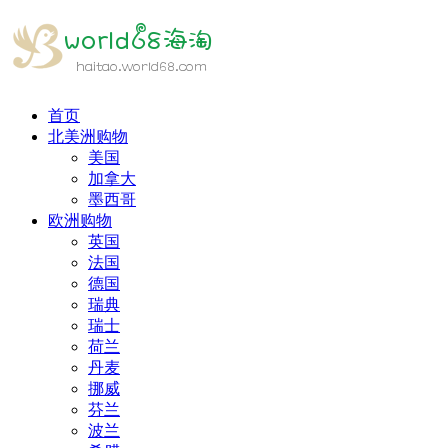
首页
北美洲购物
美国
加拿大
墨西哥
欧洲购物
英国
法国
德国
瑞典
瑞士
荷兰
丹麦
挪威
芬兰
波兰