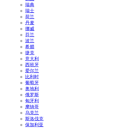
瑞典
瑞士
荷兰
丹麦
挪威
芬兰
波兰
希腊
捷克
意大利
西班牙
爱尔兰
比利时
葡萄牙
奥地利
俄罗斯
匈牙利
摩纳哥
乌克兰
斯洛伐克
保加利亚