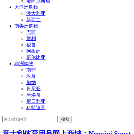
哈萨克斯坦
大洋洲购物
澳大利亚
新西兰
南美洲购物
巴西
智利
秘鲁
阿根廷
哥伦比亚
非洲购物
南非
埃及
加纳
肯尼亚
摩洛哥
尼日利亚
科特迪瓦
搜索
意大利体育用品网上商城：Nencini Sport