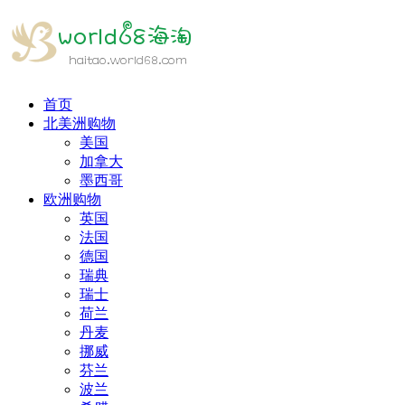
首页
北美洲购物
美国
加拿大
墨西哥
欧洲购物
英国
法国
德国
瑞典
瑞士
荷兰
丹麦
挪威
芬兰
波兰