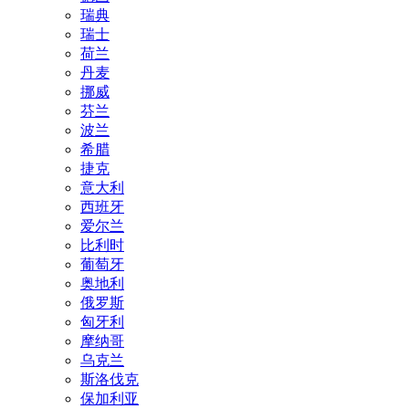
瑞典
瑞士
荷兰
丹麦
挪威
芬兰
波兰
希腊
捷克
意大利
西班牙
爱尔兰
比利时
葡萄牙
奥地利
俄罗斯
匈牙利
摩纳哥
乌克兰
斯洛伐克
保加利亚