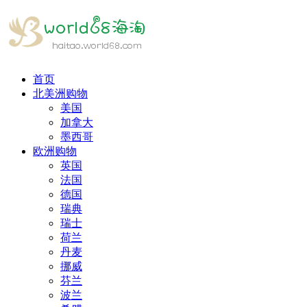
首页
北美洲购物
美国
加拿大
墨西哥
欧洲购物
英国
法国
德国
瑞典
瑞士
荷兰
丹麦
挪威
芬兰
波兰