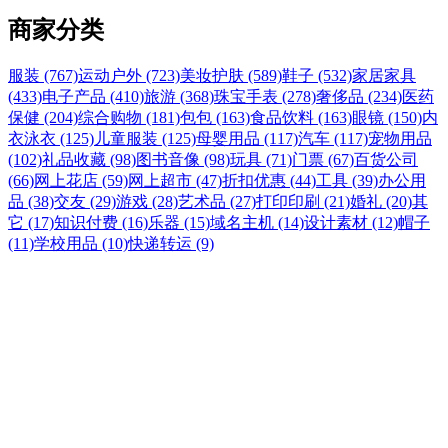
商家分类
服装 (767)
运动户外 (723)
美妆护肤 (589)
鞋子 (532)
家居家具
(433)
电子产品 (410)
旅游 (368)
珠宝手表 (278)
奢侈品 (234)
医药
保健 (204)
综合购物 (181)
包包 (163)
食品饮料 (163)
眼镜 (150)
内
衣泳衣 (125)
儿童服装 (125)
母婴用品 (117)
汽车 (117)
宠物用品
(102)
礼品收藏 (98)
图书音像 (98)
玩具 (71)
门票 (67)
百货公司
(66)
网上花店 (59)
网上超市 (47)
折扣优惠 (44)
工具 (39)
办公用
品 (38)
交友 (29)
游戏 (28)
艺术品 (27)
打印印刷 (21)
婚礼 (20)
其
它 (17)
知识付费 (16)
乐器 (15)
域名主机 (14)
设计素材 (12)
帽子
(11)
学校用品 (10)
快递转运 (9)