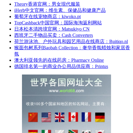
Theory香港官网：男女现代服装
iHerb中文官网：维生素、保健品和健康产品
葡萄牙在线宠物商店：kiwoko.pt
TopCashback中国官网：国际海淘返利网站
日本松本清跨境官网：Matsukiyo CN
西班牙二手物品买卖：Cash Converters
荷兰游泳池、户外玩具和园艺用品在线商店：Buitiqo.nl
猴面包树系列Baobab Collection：奢华香氛蜡烛和家居香
氛
澳大利亚领先的在线药房：Pharmacy Online
德国排名第一的商业办公用品供应商：Printus