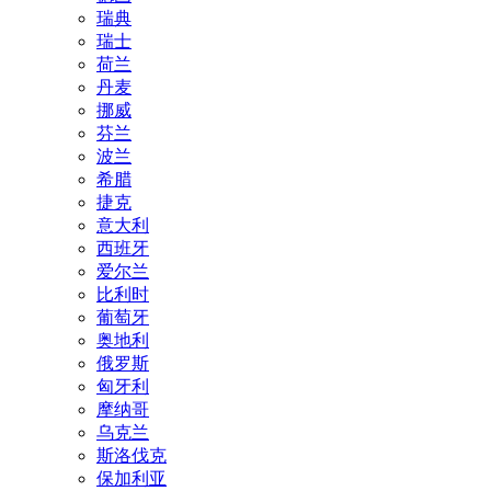
瑞典
瑞士
荷兰
丹麦
挪威
芬兰
波兰
希腊
捷克
意大利
西班牙
爱尔兰
比利时
葡萄牙
奥地利
俄罗斯
匈牙利
摩纳哥
乌克兰
斯洛伐克
保加利亚