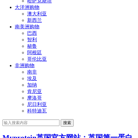
哈萨克斯坦
大洋洲购物
澳大利亚
新西兰
南美洲购物
巴西
智利
秘鲁
阿根廷
哥伦比亚
非洲购物
南非
埃及
加纳
肯尼亚
摩洛哥
尼日利亚
科特迪瓦
搜索
Myprotein英国官方网站：英国第一蛋白