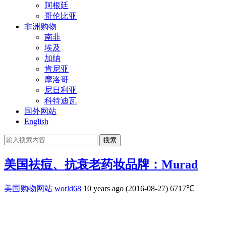
阿根廷
哥伦比亚
非洲购物
南非
埃及
加纳
肯尼亚
摩洛哥
尼日利亚
科特迪瓦
国外网站
English
搜索
美国祛痘、抗衰老药妆品牌：Murad
美国购物网站
world68
10 years ago (2016-08-27)
6717℃