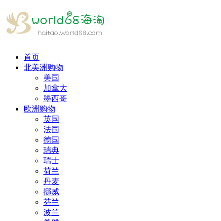
首页
北美洲购物
美国
加拿大
墨西哥
欧洲购物
英国
法国
德国
瑞典
瑞士
荷兰
丹麦
挪威
芬兰
波兰