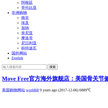
阿根廷
哥伦比亚
非洲购物
南非
埃及
加纳
肯尼亚
摩洛哥
尼日利亚
科特迪瓦
国外网站
English
搜索
Move Free官方海外旗舰店：美国骨关
美国购物网站
world68
9 years ago (2017-12-06)
6889℃