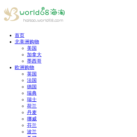
首页
北美洲购物
美国
加拿大
墨西哥
欧洲购物
英国
法国
德国
瑞典
瑞士
荷兰
丹麦
挪威
芬兰
波兰