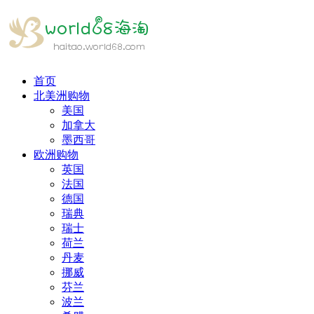
首页
北美洲购物
美国
加拿大
墨西哥
欧洲购物
英国
法国
德国
瑞典
瑞士
荷兰
丹麦
挪威
芬兰
波兰