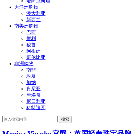
哈萨克斯坦
大洋洲购物
澳大利亚
新西兰
南美洲购物
巴西
智利
秘鲁
阿根廷
哥伦比亚
非洲购物
南非
埃及
加纳
肯尼亚
摩洛哥
尼日利亚
科特迪瓦
搜索
Monica Vinader官网：英国轻奢珠宝品牌