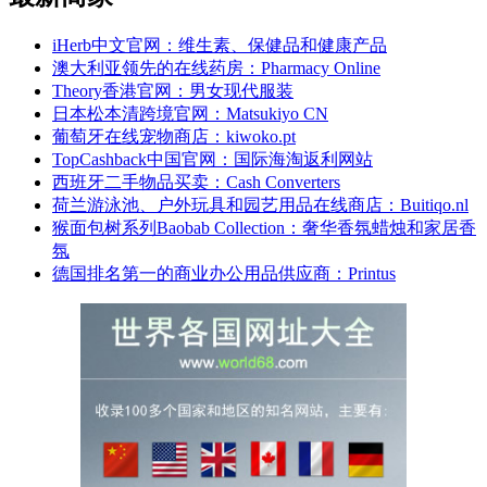
iHerb中文官网：维生素、保健品和健康产品
澳大利亚领先的在线药房：Pharmacy Online
Theory香港官网：男女现代服装
日本松本清跨境官网：Matsukiyo CN
葡萄牙在线宠物商店：kiwoko.pt
TopCashback中国官网：国际海淘返利网站
西班牙二手物品买卖：Cash Converters
荷兰游泳池、户外玩具和园艺用品在线商店：Buitiqo.nl
猴面包树系列Baobab Collection：奢华香氛蜡烛和家居香
氛
德国排名第一的商业办公用品供应商：Printus