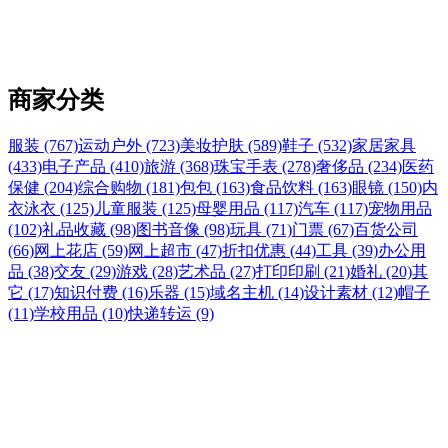
商家分类
服装 (767)
运动户外 (723)
美妆护肤 (589)
鞋子 (532)
家居家具
(433)
电子产品 (410)
旅游 (368)
珠宝手表 (278)
奢侈品 (234)
医药
保健 (204)
综合购物 (181)
包包 (163)
食品饮料 (163)
眼镜 (150)
内
衣泳衣 (125)
儿童服装 (125)
母婴用品 (117)
汽车 (117)
宠物用品
(102)
礼品收藏 (98)
图书音像 (98)
玩具 (71)
门票 (67)
百货公司
(66)
网上花店 (59)
网上超市 (47)
折扣优惠 (44)
工具 (39)
办公用
品 (38)
交友 (29)
游戏 (28)
艺术品 (27)
打印印刷 (21)
婚礼 (20)
其
它 (17)
知识付费 (16)
乐器 (15)
域名主机 (14)
设计素材 (12)
帽子
(11)
学校用品 (10)
快递转运 (9)