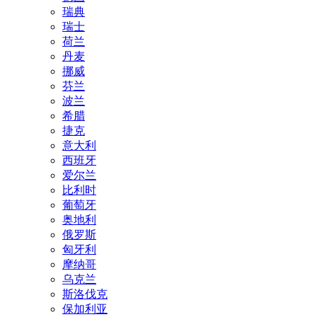
瑞典
瑞士
荷兰
丹麦
挪威
芬兰
波兰
希腊
捷克
意大利
西班牙
爱尔兰
比利时
葡萄牙
奥地利
俄罗斯
匈牙利
摩纳哥
乌克兰
斯洛伐克
保加利亚