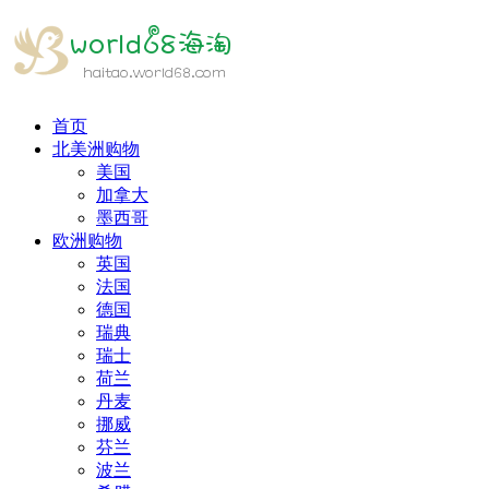
首页
北美洲购物
美国
加拿大
墨西哥
欧洲购物
英国
法国
德国
瑞典
瑞士
荷兰
丹麦
挪威
芬兰
波兰