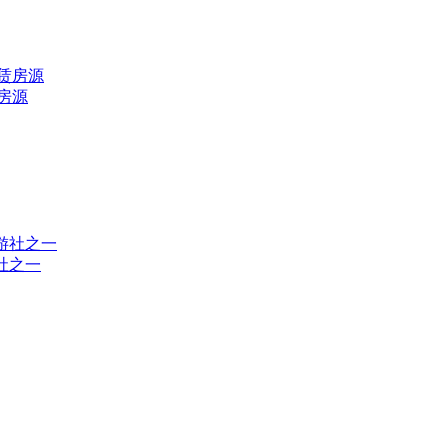
赁房源
游社之一