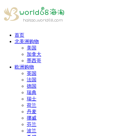
首页
北美洲购物
美国
加拿大
墨西哥
欧洲购物
英国
法国
德国
瑞典
瑞士
荷兰
丹麦
挪威
芬兰
波兰