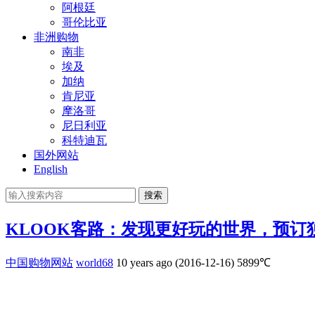
阿根廷
哥伦比亚
非洲购物
南非
埃及
加纳
肯尼亚
摩洛哥
尼日利亚
科特迪瓦
国外网站
English
搜索
KLOOK客路：发现更好玩的世界，预订
中国购物网站
world68
10 years ago (2016-12-16)
5899℃