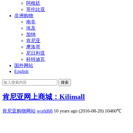
阿根廷
哥伦比亚
非洲购物
南非
埃及
加纳
肯尼亚
摩洛哥
尼日利亚
科特迪瓦
国外网站
English
搜索
肯尼亚网上商城：Kilimall
肯尼亚购物网站
world68
10 years ago (2016-08-20)
10460℃