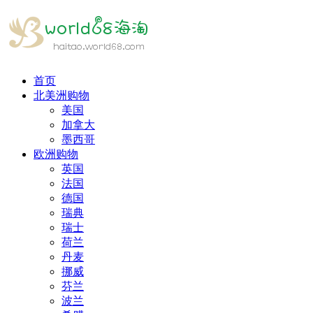
首页
北美洲购物
美国
加拿大
墨西哥
欧洲购物
英国
法国
德国
瑞典
瑞士
荷兰
丹麦
挪威
芬兰
波兰