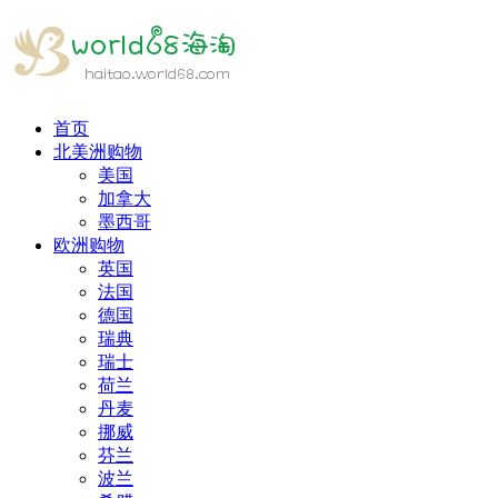
首页
北美洲购物
美国
加拿大
墨西哥
欧洲购物
英国
法国
德国
瑞典
瑞士
荷兰
丹麦
挪威
芬兰
波兰