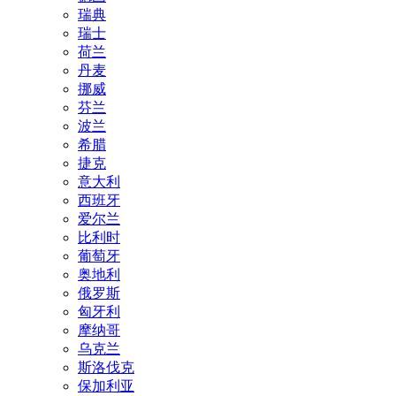
瑞典
瑞士
荷兰
丹麦
挪威
芬兰
波兰
希腊
捷克
意大利
西班牙
爱尔兰
比利时
葡萄牙
奥地利
俄罗斯
匈牙利
摩纳哥
乌克兰
斯洛伐克
保加利亚