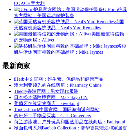
COACH意大利
G-Form护具
官方网站：美国运动保护装备
英国
天然有机美容护肤品：Neal’s Yard Remedies
美国最值得信赖
的宠物药房：Allivet
洛杉
矶生活休闲而精致的基础品牌：Mika Jaymes
最新商家
iHerb中文官网：维生素、保健品和健康产品
澳大利亚领先的在线药房：Pharmacy Online
Theory香港官网：男女现代服装
日本松本清跨境官网：Matsukiyo CN
葡萄牙在线宠物商店：kiwoko.pt
TopCashback中国官网：国际海淘返利网站
西班牙二手物品买卖：Cash Converters
荷兰游泳池、户外玩具和园艺用品在线商店：Buitiqo.nl
猴面包树系列Baobab Collection：奢华香氛蜡烛和家居香