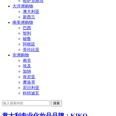
哈萨克斯坦
大洋洲购物
澳大利亚
新西兰
南美洲购物
巴西
智利
秘鲁
阿根廷
哥伦比亚
非洲购物
南非
埃及
加纳
肯尼亚
摩洛哥
尼日利亚
科特迪瓦
搜索
意大利专业化妆品品牌：KIKO