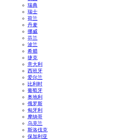
瑞典
瑞士
荷兰
丹麦
挪威
芬兰
波兰
希腊
捷克
意大利
西班牙
爱尔兰
比利时
葡萄牙
奥地利
俄罗斯
匈牙利
摩纳哥
乌克兰
斯洛伐克
保加利亚