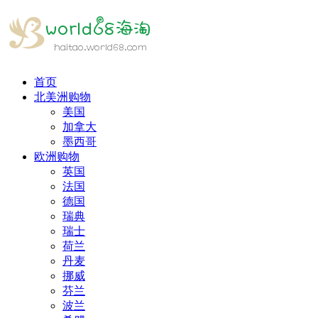
首页
北美洲购物
美国
加拿大
墨西哥
欧洲购物
英国
法国
德国
瑞典
瑞士
荷兰
丹麦
挪威
芬兰
波兰