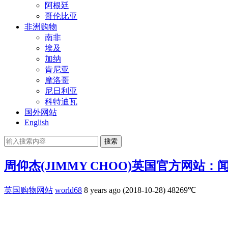
阿根廷
哥伦比亚
非洲购物
南非
埃及
加纳
肯尼亚
摩洛哥
尼日利亚
科特迪瓦
国外网站
English
搜索
周仰杰(JIMMY CHOO)英国官方网站
英国购物网站
world68
8 years ago (2018-10-28)
48269℃