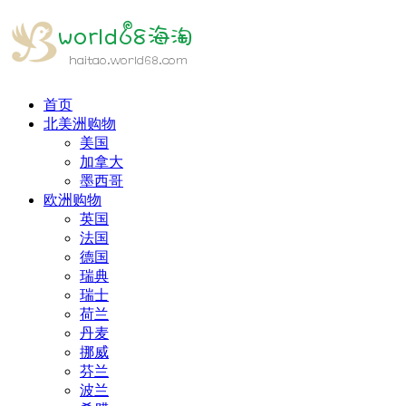
首页
北美洲购物
美国
加拿大
墨西哥
欧洲购物
英国
法国
德国
瑞典
瑞士
荷兰
丹麦
挪威
芬兰
波兰