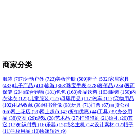
商家分类
服装 (767)
运动户外 (723)
美妆护肤 (589)
鞋子 (532)
家居家具
(433)
电子产品 (410)
旅游 (368)
珠宝手表 (278)
奢侈品 (234)
医药
保健 (204)
综合购物 (181)
包包 (163)
食品饮料 (163)
眼镜 (150)
内
衣泳衣 (125)
儿童服装 (125)
母婴用品 (117)
汽车 (117)
宠物用品
(102)
礼品收藏 (98)
图书音像 (98)
玩具 (71)
门票 (67)
百货公司
(66)
网上花店 (59)
网上超市 (47)
折扣优惠 (44)
工具 (39)
办公用
品 (38)
交友 (29)
游戏 (28)
艺术品 (27)
打印印刷 (21)
婚礼 (20)
其
它 (17)
知识付费 (16)
乐器 (15)
域名主机 (14)
设计素材 (12)
帽子
(11)
学校用品 (10)
快递转运 (9)