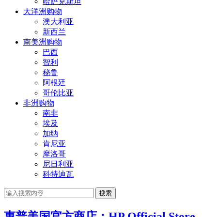
哈萨克斯坦
大洋洲购物
澳大利亚
新西兰
南美洲购物
巴西
智利
秘鲁
阿根廷
哥伦比亚
非洲购物
南非
埃及
加纳
肯尼亚
摩洛哥
尼日利亚
科特迪瓦
搜索
惠普美国官方商店：HP Official Store