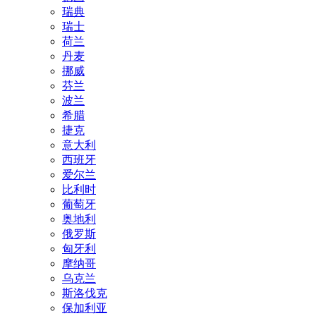
瑞典
瑞士
荷兰
丹麦
挪威
芬兰
波兰
希腊
捷克
意大利
西班牙
爱尔兰
比利时
葡萄牙
奥地利
俄罗斯
匈牙利
摩纳哥
乌克兰
斯洛伐克
保加利亚