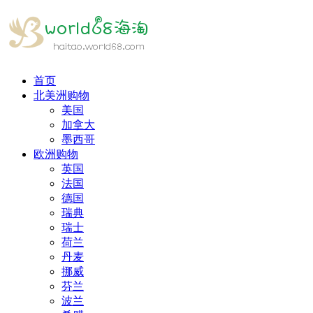
首页
北美洲购物
美国
加拿大
墨西哥
欧洲购物
英国
法国
德国
瑞典
瑞士
荷兰
丹麦
挪威
芬兰
波兰