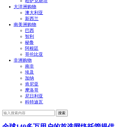
哈萨克斯坦
大洋洲购物
澳大利亚
新西兰
南美洲购物
巴西
智利
秘鲁
阿根廷
哥伦比亚
非洲购物
南非
埃及
加纳
肯尼亚
摩洛哥
尼日利亚
科特迪瓦
搜索
全球140多万用户的首选网络托管提供