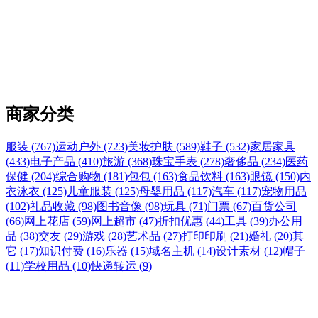
商家分类
服装 (767)
运动户外 (723)
美妆护肤 (589)
鞋子 (532)
家居家具
(433)
电子产品 (410)
旅游 (368)
珠宝手表 (278)
奢侈品 (234)
医药
保健 (204)
综合购物 (181)
包包 (163)
食品饮料 (163)
眼镜 (150)
内
衣泳衣 (125)
儿童服装 (125)
母婴用品 (117)
汽车 (117)
宠物用品
(102)
礼品收藏 (98)
图书音像 (98)
玩具 (71)
门票 (67)
百货公司
(66)
网上花店 (59)
网上超市 (47)
折扣优惠 (44)
工具 (39)
办公用
品 (38)
交友 (29)
游戏 (28)
艺术品 (27)
打印印刷 (21)
婚礼 (20)
其
它 (17)
知识付费 (16)
乐器 (15)
域名主机 (14)
设计素材 (12)
帽子
(11)
学校用品 (10)
快递转运 (9)