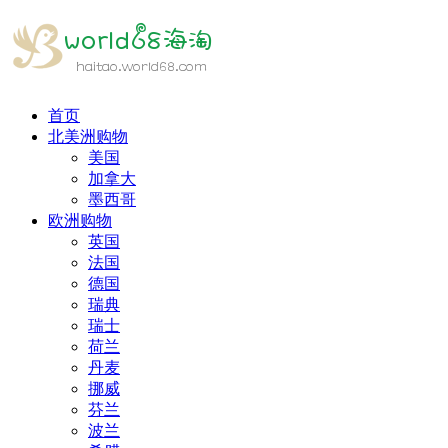
首页
北美洲购物
美国
加拿大
墨西哥
欧洲购物
英国
法国
德国
瑞典
瑞士
荷兰
丹麦
挪威
芬兰
波兰