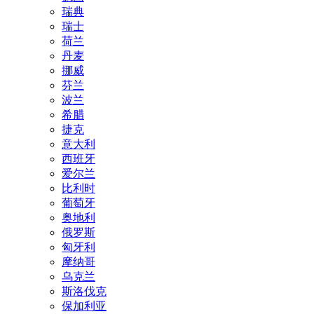
瑞典
瑞士
荷兰
丹麦
挪威
芬兰
波兰
希腊
捷克
意大利
西班牙
爱尔兰
比利时
葡萄牙
奥地利
俄罗斯
匈牙利
摩纳哥
乌克兰
斯洛伐克
保加利亚