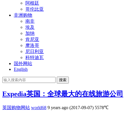
阿根廷
哥伦比亚
非洲购物
南非
埃及
加纳
肯尼亚
摩洛哥
尼日利亚
科特迪瓦
国外网站
English
搜索
Expedia英国：全球最大的在线旅游公司
英国购物网站
world68
9 years ago (2017-09-07)
5578℃