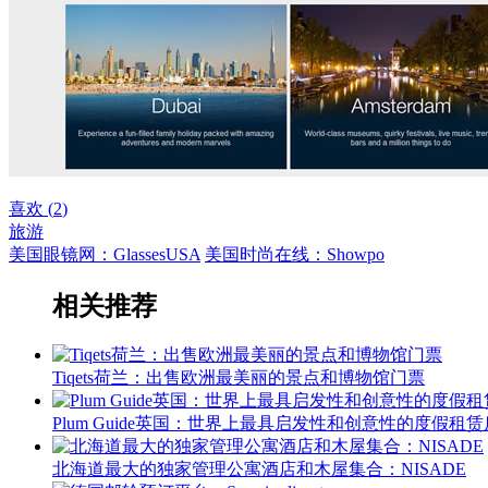
喜欢 (
2
)
旅游
美国眼镜网：GlassesUSA
美国时尚在线：Showpo
相关推荐
Tiqets荷兰：出售欧洲最美丽的景点和博物馆门票
Plum Guide英国：世界上最具启发性和创意性的度假租
北海道最大的独家管理公寓酒店和木屋集合：NISADE