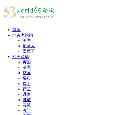
首页
北美洲购物
美国
加拿大
墨西哥
欧洲购物
英国
法国
德国
瑞典
瑞士
荷兰
丹麦
挪威
芬兰
波兰