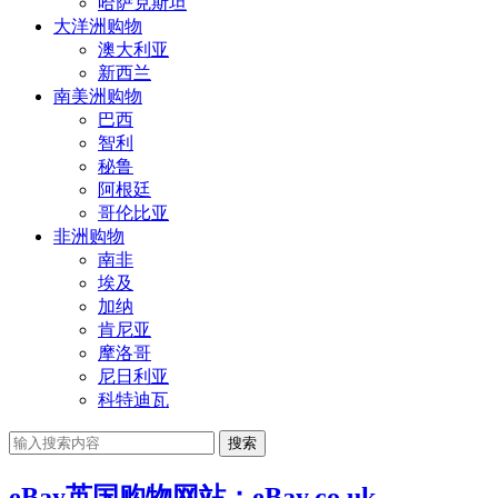
哈萨克斯坦
大洋洲购物
澳大利亚
新西兰
南美洲购物
巴西
智利
秘鲁
阿根廷
哥伦比亚
非洲购物
南非
埃及
加纳
肯尼亚
摩洛哥
尼日利亚
科特迪瓦
搜索
eBay英国购物网站：eBay.co.uk