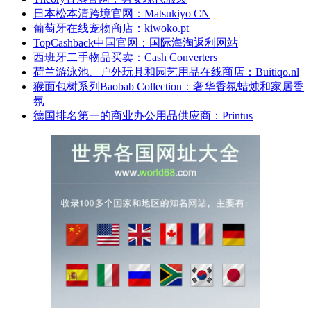
日本松本清跨境官网：Matsukiyo CN
葡萄牙在线宠物商店：kiwoko.pt
TopCashback中国官网：国际海淘返利网站
西班牙二手物品买卖：Cash Converters
荷兰游泳池、户外玩具和园艺用品在线商店：Buitiqo.nl
猴面包树系列Baobab Collection：奢华香氛蜡烛和家居香
氛
德国排名第一的商业办公用品供应商：Printus