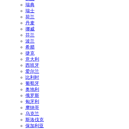
瑞典
瑞士
荷兰
丹麦
挪威
芬兰
波兰
希腊
捷克
意大利
西班牙
爱尔兰
比利时
葡萄牙
奥地利
俄罗斯
匈牙利
摩纳哥
乌克兰
斯洛伐克
保加利亚