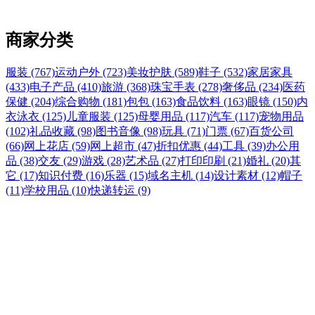
商家分类
服装 (767)
运动户外 (723)
美妆护肤 (589)
鞋子 (532)
家居家具
(433)
电子产品 (410)
旅游 (368)
珠宝手表 (278)
奢侈品 (234)
医药
保健 (204)
综合购物 (181)
包包 (163)
食品饮料 (163)
眼镜 (150)
内
衣泳衣 (125)
儿童服装 (125)
母婴用品 (117)
汽车 (117)
宠物用品
(102)
礼品收藏 (98)
图书音像 (98)
玩具 (71)
门票 (67)
百货公司
(66)
网上花店 (59)
网上超市 (47)
折扣优惠 (44)
工具 (39)
办公用
品 (38)
交友 (29)
游戏 (28)
艺术品 (27)
打印印刷 (21)
婚礼 (20)
其
它 (17)
知识付费 (16)
乐器 (15)
域名主机 (14)
设计素材 (12)
帽子
(11)
学校用品 (10)
快递转运 (9)