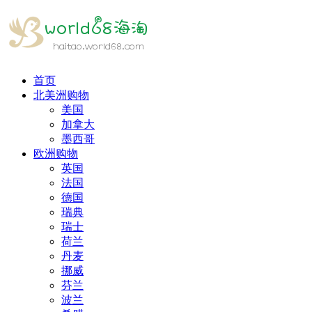
首页
北美洲购物
美国
加拿大
墨西哥
欧洲购物
英国
法国
德国
瑞典
瑞士
荷兰
丹麦
挪威
芬兰
波兰