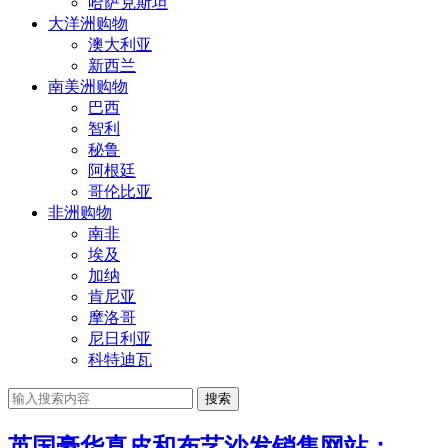
哈萨克斯坦
大洋洲购物
澳大利亚
新西兰
南美洲购物
巴西
智利
秘鲁
阿根廷
哥伦比亚
非洲购物
南非
埃及
加纳
肯尼亚
摩洛哥
尼日利亚
科特迪瓦
搜索
英国豪华真皮和布艺沙发销售网站：