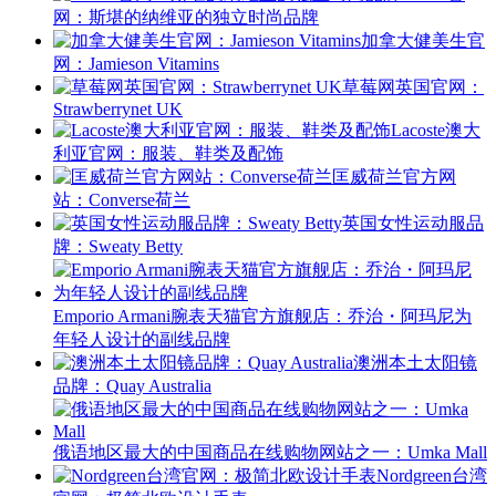
网：斯堪的纳维亚的独立时尚品牌
加拿大健美生官
网：Jamieson Vitamins
草莓网英国官网：
Strawberrynet UK
Lacoste澳大
利亚官网：服装、鞋类及配饰
匡威荷兰官方网
站：Converse荷兰
英国女性运动服品
牌：Sweaty Betty
Emporio Armani腕表天猫官方旗舰店：乔治・阿玛尼为
年轻人设计的副线品牌
澳洲本土太阳镜
品牌：Quay Australia
俄语地区最大的中国商品在线购物网站之一：Umka Mall
Nordgreen台湾