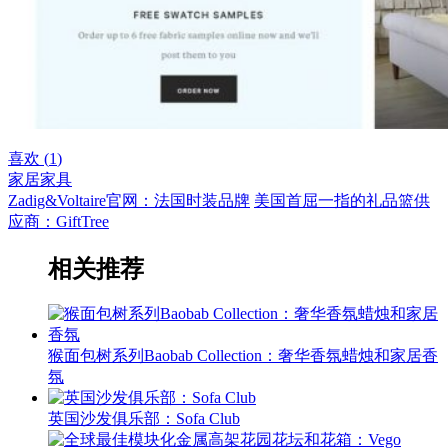
喜欢 (
1
)
家居家具
Zadig&Voltaire官网：法国时装品牌
美国首屈一指的礼品篮供
应商：GiftTree
相关推荐
猴面包树系列Baobab Collection：奢华香氛蜡烛和家居香
氛
英国沙发俱乐部：Sofa Club