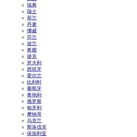
瑞典
瑞士
荷兰
丹麦
挪威
芬兰
波兰
希腊
捷克
意大利
西班牙
爱尔兰
比利时
葡萄牙
奥地利
俄罗斯
匈牙利
摩纳哥
乌克兰
斯洛伐克
保加利亚