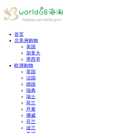
首页
北美洲购物
美国
加拿大
墨西哥
欧洲购物
英国
法国
德国
瑞典
瑞士
荷兰
丹麦
挪威
芬兰
波兰