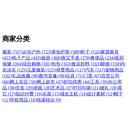
商家分类
服装 (767)
运动户外 (723)
美妆护肤 (589)
鞋子 (532)
家居家具
(433)
电子产品 (410)
旅游 (368)
珠宝手表 (278)
奢侈品 (234)
医药
保健 (204)
综合购物 (181)
包包 (163)
食品饮料 (163)
眼镜 (150)
内
衣泳衣 (125)
儿童服装 (125)
母婴用品 (117)
汽车 (117)
宠物用品
(102)
礼品收藏 (98)
图书音像 (98)
玩具 (71)
门票 (67)
百货公司
(66)
网上花店 (59)
网上超市 (47)
折扣优惠 (44)
工具 (39)
办公用
品 (38)
交友 (29)
游戏 (28)
艺术品 (27)
打印印刷 (21)
婚礼 (20)
其
它 (17)
知识付费 (16)
乐器 (15)
域名主机 (14)
设计素材 (12)
帽子
(11)
学校用品 (10)
快递转运 (9)