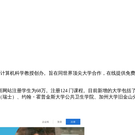
两名计算机科学教授创办。旨在同世界顶尖大学合作，在线提供免费的
，而网站注册学生为68万。注册124 门课程。目前新增的大学
桑（瑞士）、约翰・霍普金斯大学公共卫生学院、加州大学旧金山分