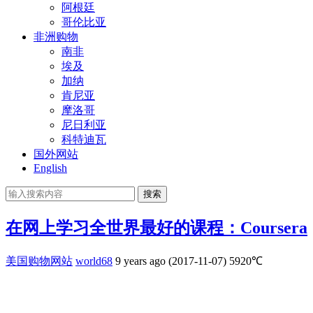
阿根廷
哥伦比亚
非洲购物
南非
埃及
加纳
肯尼亚
摩洛哥
尼日利亚
科特迪瓦
国外网站
English
搜索
在网上学习全世界最好的课程：Coursera
美国购物网站
world68
9 years ago (2017-11-07)
5920℃