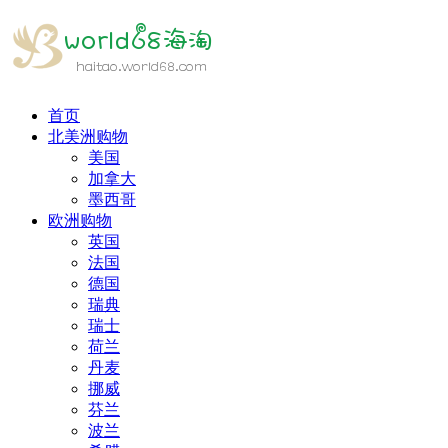
首页
北美洲购物
美国
加拿大
墨西哥
欧洲购物
英国
法国
德国
瑞典
瑞士
荷兰
丹麦
挪威
芬兰
波兰