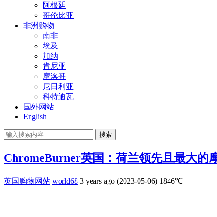
阿根廷
哥伦比亚
非洲购物
南非
埃及
加纳
肯尼亚
摩洛哥
尼日利亚
科特迪瓦
国外网站
English
搜索
ChromeBurner英国：荷兰领先且最
英国购物网站
world68
3 years ago (2023-05-06)
1846℃