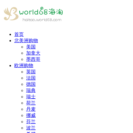
首页
北美洲购物
美国
加拿大
墨西哥
欧洲购物
英国
法国
德国
瑞典
瑞士
荷兰
丹麦
挪威
芬兰
波兰