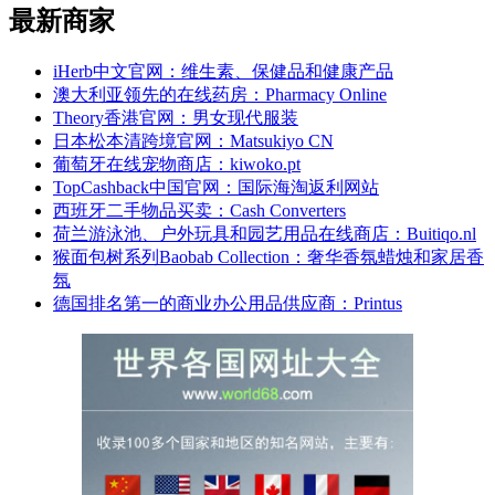
最新商家
iHerb中文官网：维生素、保健品和健康产品
澳大利亚领先的在线药房：Pharmacy Online
Theory香港官网：男女现代服装
日本松本清跨境官网：Matsukiyo CN
葡萄牙在线宠物商店：kiwoko.pt
TopCashback中国官网：国际海淘返利网站
西班牙二手物品买卖：Cash Converters
荷兰游泳池、户外玩具和园艺用品在线商店：Buitiqo.nl
猴面包树系列Baobab Collection：奢华香氛蜡烛和家居香
氛
德国排名第一的商业办公用品供应商：Printus