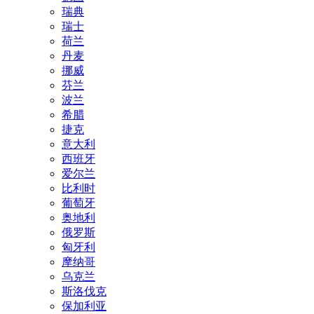
瑞典
瑞士
荷兰
丹麦
挪威
芬兰
波兰
希腊
捷克
意大利
西班牙
爱尔兰
比利时
葡萄牙
奥地利
俄罗斯
匈牙利
摩纳哥
乌克兰
斯洛伐克
保加利亚