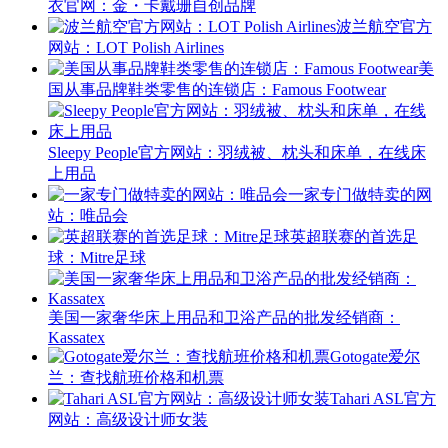
衣官网：金・卡戴珊自创品牌
波兰航空官方
网站：LOT Polish Airlines
美
国从事品牌鞋类零售的连锁店：Famous Footwear
Sleepy People官方网站：羽绒被、枕头和床单，在线床
上用品
一家专门做特卖的网
站：唯品会
英超联赛的首选足
球：Mitre足球
美国一家奢华床上用品和卫浴产品的批发经销商：
Kassatex
Gotogate爱尔
兰：查找航班价格和机票
Tahari ASL官方
网站：高级设计师女装