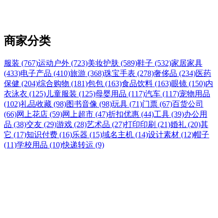
商家分类
服装 (767)
运动户外 (723)
美妆护肤 (589)
鞋子 (532)
家居家具
(433)
电子产品 (410)
旅游 (368)
珠宝手表 (278)
奢侈品 (234)
医药
保健 (204)
综合购物 (181)
包包 (163)
食品饮料 (163)
眼镜 (150)
内
衣泳衣 (125)
儿童服装 (125)
母婴用品 (117)
汽车 (117)
宠物用品
(102)
礼品收藏 (98)
图书音像 (98)
玩具 (71)
门票 (67)
百货公司
(66)
网上花店 (59)
网上超市 (47)
折扣优惠 (44)
工具 (39)
办公用
品 (38)
交友 (29)
游戏 (28)
艺术品 (27)
打印印刷 (21)
婚礼 (20)
其
它 (17)
知识付费 (16)
乐器 (15)
域名主机 (14)
设计素材 (12)
帽子
(11)
学校用品 (10)
快递转运 (9)