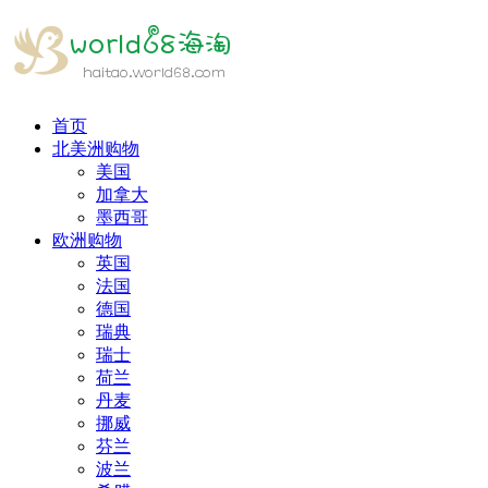
首页
北美洲购物
美国
加拿大
墨西哥
欧洲购物
英国
法国
德国
瑞典
瑞士
荷兰
丹麦
挪威
芬兰
波兰