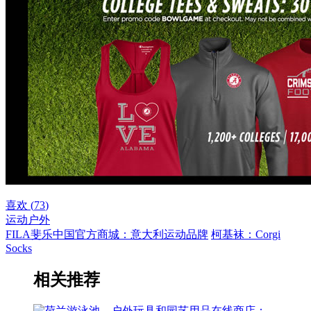
喜欢 (
73
)
运动户外
FILA斐乐中国官方商城：意大利运动品牌
柯基袜：Corgi
Socks
相关推荐