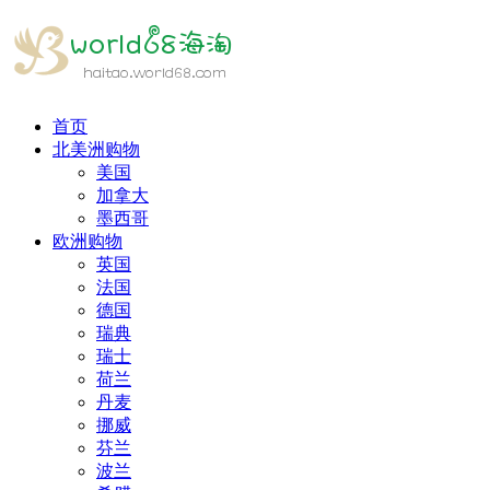
首页
北美洲购物
美国
加拿大
墨西哥
欧洲购物
英国
法国
德国
瑞典
瑞士
荷兰
丹麦
挪威
芬兰
波兰