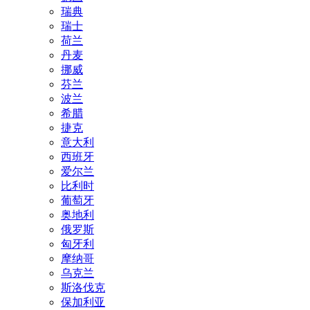
瑞典
瑞士
荷兰
丹麦
挪威
芬兰
波兰
希腊
捷克
意大利
西班牙
爱尔兰
比利时
葡萄牙
奥地利
俄罗斯
匈牙利
摩纳哥
乌克兰
斯洛伐克
保加利亚