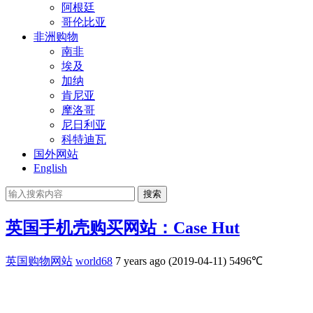
阿根廷
哥伦比亚
非洲购物
南非
埃及
加纳
肯尼亚
摩洛哥
尼日利亚
科特迪瓦
国外网站
English
搜索
英国手机壳购买网站：Case Hut
英国购物网站
world68
7 years ago (2019-04-11)
5496℃