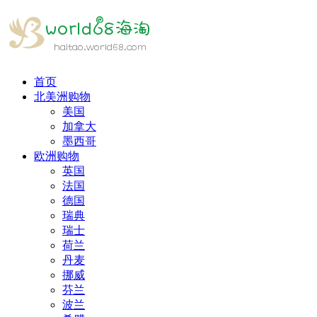
首页
北美洲购物
美国
加拿大
墨西哥
欧洲购物
英国
法国
德国
瑞典
瑞士
荷兰
丹麦
挪威
芬兰
波兰