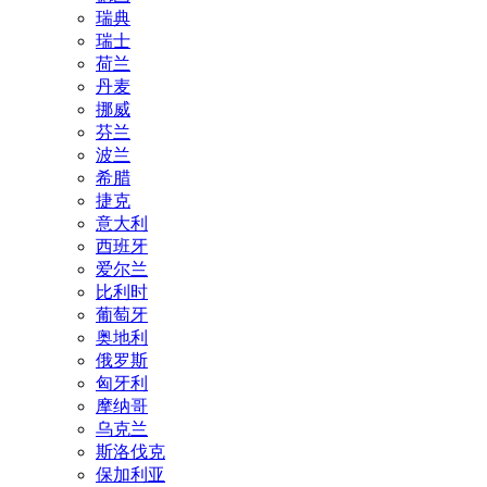
瑞典
瑞士
荷兰
丹麦
挪威
芬兰
波兰
希腊
捷克
意大利
西班牙
爱尔兰
比利时
葡萄牙
奥地利
俄罗斯
匈牙利
摩纳哥
乌克兰
斯洛伐克
保加利亚