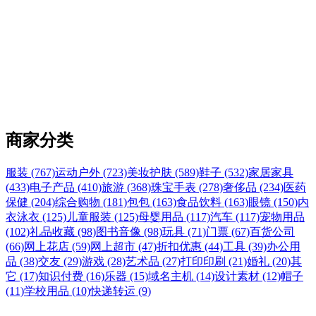
商家分类
服装 (767)
运动户外 (723)
美妆护肤 (589)
鞋子 (532)
家居家具
(433)
电子产品 (410)
旅游 (368)
珠宝手表 (278)
奢侈品 (234)
医药
保健 (204)
综合购物 (181)
包包 (163)
食品饮料 (163)
眼镜 (150)
内
衣泳衣 (125)
儿童服装 (125)
母婴用品 (117)
汽车 (117)
宠物用品
(102)
礼品收藏 (98)
图书音像 (98)
玩具 (71)
门票 (67)
百货公司
(66)
网上花店 (59)
网上超市 (47)
折扣优惠 (44)
工具 (39)
办公用
品 (38)
交友 (29)
游戏 (28)
艺术品 (27)
打印印刷 (21)
婚礼 (20)
其
它 (17)
知识付费 (16)
乐器 (15)
域名主机 (14)
设计素材 (12)
帽子
(11)
学校用品 (10)
快递转运 (9)