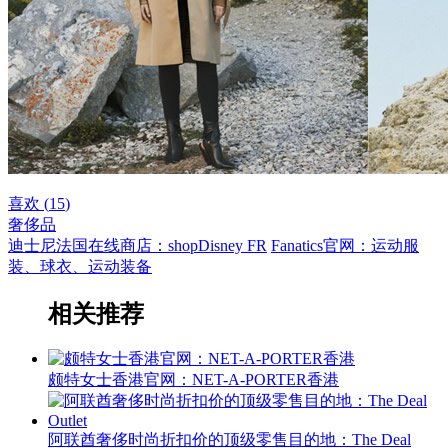
喜欢 (
15
)
奢侈品
迪士尼法国在线商店：shopDisney FR
Fanatics官网：运动服
装、球衣、运动装备
相关推荐
颇特女士香港官网：NET-A-PORTER香港
阿联酋奢侈时尚折扣价的顶级零售目的地：The Deal