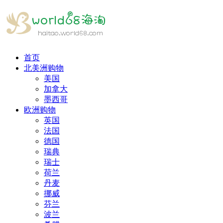
首页
北美洲购物
美国
加拿大
墨西哥
欧洲购物
英国
法国
德国
瑞典
瑞士
荷兰
丹麦
挪威
芬兰
波兰