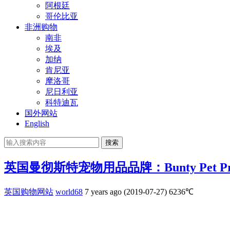
阿根廷
哥伦比亚
非洲购物
南非
埃及
加纳
肯尼亚
摩洛哥
尼日利亚
科特迪瓦
国外网站
English
搜索
英国曼彻斯特宠物用品品牌：Bunty Pet Pro
英国购物网站
world68
7 years ago (2019-07-27)
6236℃