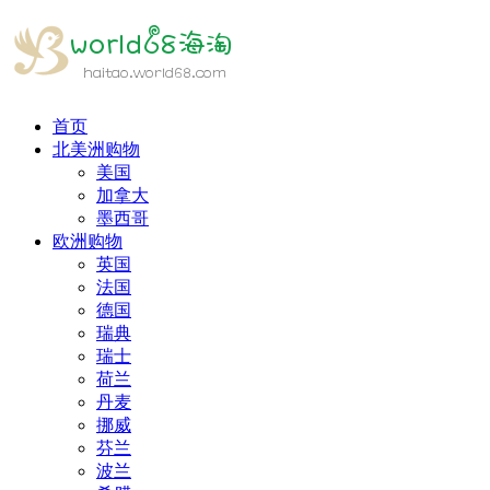
首页
北美洲购物
美国
加拿大
墨西哥
欧洲购物
英国
法国
德国
瑞典
瑞士
荷兰
丹麦
挪威
芬兰
波兰