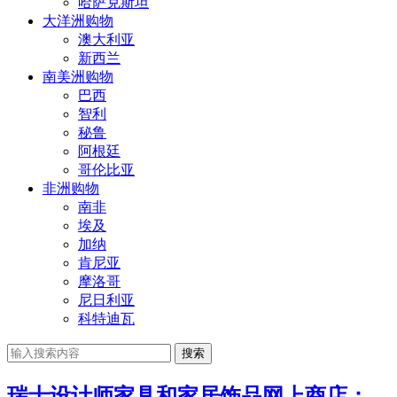
哈萨克斯坦
大洋洲购物
澳大利亚
新西兰
南美洲购物
巴西
智利
秘鲁
阿根廷
哥伦比亚
非洲购物
南非
埃及
加纳
肯尼亚
摩洛哥
尼日利亚
科特迪瓦
搜索
瑞士设计师家具和家居饰品网上商店：