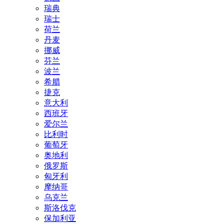
瑞典
瑞士
荷兰
丹麦
挪威
芬兰
波兰
希腊
捷克
意大利
西班牙
爱尔兰
比利时
葡萄牙
奥地利
俄罗斯
匈牙利
摩纳哥
乌克兰
斯洛伐克
保加利亚