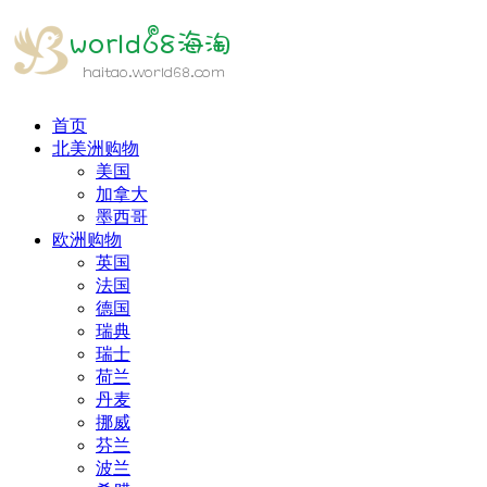
首页
北美洲购物
美国
加拿大
墨西哥
欧洲购物
英国
法国
德国
瑞典
瑞士
荷兰
丹麦
挪威
芬兰
波兰