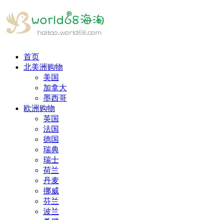
首页
北美洲购物
美国
加拿大
墨西哥
欧洲购物
英国
法国
德国
瑞典
瑞士
荷兰
丹麦
挪威
芬兰
波兰