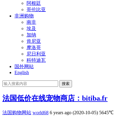
阿根廷
哥伦比亚
非洲购物
南非
埃及
加纳
肯尼亚
摩洛哥
尼日利亚
科特迪瓦
国外网站
English
搜索
法国低价在线宠物商店：bitiba.fr
法国购物网站
world68
6 years ago (2020-10-05)
5645℃