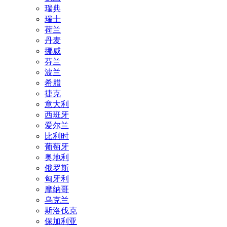
瑞典
瑞士
荷兰
丹麦
挪威
芬兰
波兰
希腊
捷克
意大利
西班牙
爱尔兰
比利时
葡萄牙
奥地利
俄罗斯
匈牙利
摩纳哥
乌克兰
斯洛伐克
保加利亚