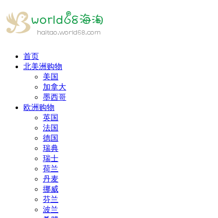
首页
北美洲购物
美国
加拿大
墨西哥
欧洲购物
英国
法国
德国
瑞典
瑞士
荷兰
丹麦
挪威
芬兰
波兰