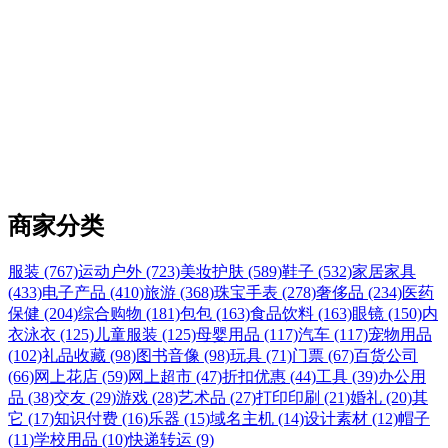
商家分类
服装 (767)
运动户外 (723)
美妆护肤 (589)
鞋子 (532)
家居家具
(433)
电子产品 (410)
旅游 (368)
珠宝手表 (278)
奢侈品 (234)
医药
保健 (204)
综合购物 (181)
包包 (163)
食品饮料 (163)
眼镜 (150)
内
衣泳衣 (125)
儿童服装 (125)
母婴用品 (117)
汽车 (117)
宠物用品
(102)
礼品收藏 (98)
图书音像 (98)
玩具 (71)
门票 (67)
百货公司
(66)
网上花店 (59)
网上超市 (47)
折扣优惠 (44)
工具 (39)
办公用
品 (38)
交友 (29)
游戏 (28)
艺术品 (27)
打印印刷 (21)
婚礼 (20)
其
它 (17)
知识付费 (16)
乐器 (15)
域名主机 (14)
设计素材 (12)
帽子
(11)
学校用品 (10)
快递转运 (9)