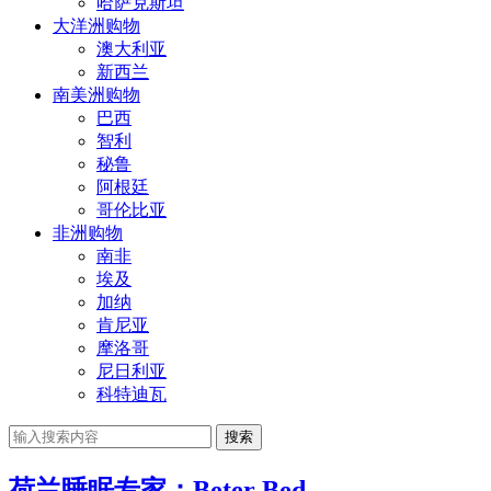
哈萨克斯坦
大洋洲购物
澳大利亚
新西兰
南美洲购物
巴西
智利
秘鲁
阿根廷
哥伦比亚
非洲购物
南非
埃及
加纳
肯尼亚
摩洛哥
尼日利亚
科特迪瓦
搜索
荷兰睡眠专家：Beter Bed