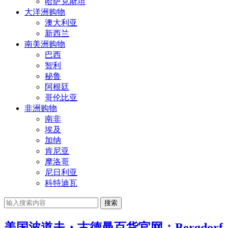
哈萨克斯坦
大洋洲购物
澳大利亚
新西兰
南美洲购物
巴西
智利
秘鲁
阿根廷
哥伦比亚
非洲购物
南非
埃及
加纳
肯尼亚
摩洛哥
尼日利亚
科特迪瓦
搜索
美国波道夫・古德曼百货官网：Bergdorf