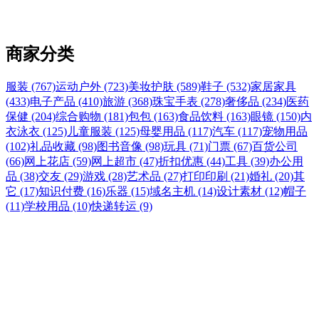
商家分类
服装 (767)
运动户外 (723)
美妆护肤 (589)
鞋子 (532)
家居家具
(433)
电子产品 (410)
旅游 (368)
珠宝手表 (278)
奢侈品 (234)
医药
保健 (204)
综合购物 (181)
包包 (163)
食品饮料 (163)
眼镜 (150)
内
衣泳衣 (125)
儿童服装 (125)
母婴用品 (117)
汽车 (117)
宠物用品
(102)
礼品收藏 (98)
图书音像 (98)
玩具 (71)
门票 (67)
百货公司
(66)
网上花店 (59)
网上超市 (47)
折扣优惠 (44)
工具 (39)
办公用
品 (38)
交友 (29)
游戏 (28)
艺术品 (27)
打印印刷 (21)
婚礼 (20)
其
它 (17)
知识付费 (16)
乐器 (15)
域名主机 (14)
设计素材 (12)
帽子
(11)
学校用品 (10)
快递转运 (9)