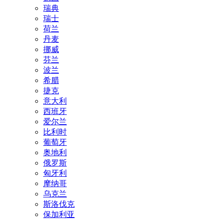
瑞典
瑞士
荷兰
丹麦
挪威
芬兰
波兰
希腊
捷克
意大利
西班牙
爱尔兰
比利时
葡萄牙
奥地利
俄罗斯
匈牙利
摩纳哥
乌克兰
斯洛伐克
保加利亚