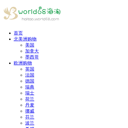
首页
北美洲购物
美国
加拿大
墨西哥
欧洲购物
英国
法国
德国
瑞典
瑞士
荷兰
丹麦
挪威
芬兰
波兰