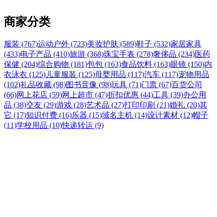
商家分类
服装 (767)
运动户外 (723)
美妆护肤 (589)
鞋子 (532)
家居家具
(433)
电子产品 (410)
旅游 (368)
珠宝手表 (278)
奢侈品 (234)
医药
保健 (204)
综合购物 (181)
包包 (163)
食品饮料 (163)
眼镜 (150)
内
衣泳衣 (125)
儿童服装 (125)
母婴用品 (117)
汽车 (117)
宠物用品
(102)
礼品收藏 (98)
图书音像 (98)
玩具 (71)
门票 (67)
百货公司
(66)
网上花店 (59)
网上超市 (47)
折扣优惠 (44)
工具 (39)
办公用
品 (38)
交友 (29)
游戏 (28)
艺术品 (27)
打印印刷 (21)
婚礼 (20)
其
它 (17)
知识付费 (16)
乐器 (15)
域名主机 (14)
设计素材 (12)
帽子
(11)
学校用品 (10)
快递转运 (9)