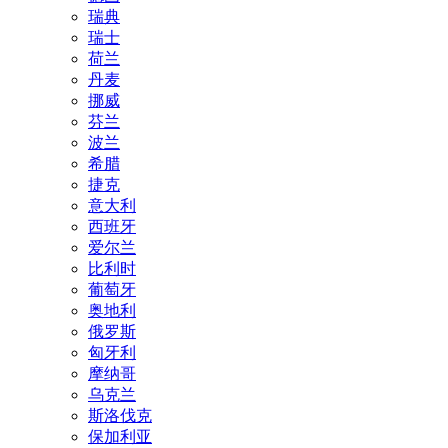
瑞典
瑞士
荷兰
丹麦
挪威
芬兰
波兰
希腊
捷克
意大利
西班牙
爱尔兰
比利时
葡萄牙
奥地利
俄罗斯
匈牙利
摩纳哥
乌克兰
斯洛伐克
保加利亚