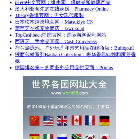
iHerb中文官网：维生素、保健品和健康产品
澳大利亚领先的在线药房：Pharmacy Online
Theory香港官网：男女现代服装
日本松本清跨境官网：Matsukiyo CN
葡萄牙在线宠物商店：kiwoko.pt
TopCashback中国官网：国际海淘返利网站
西班牙二手物品买卖：Cash Converters
荷兰游泳池、户外玩具和园艺用品在线商店：Buitiqo.nl
猴面包树系列Baobab Collection：奢华香氛蜡烛和家居香
氛
德国排名第一的商业办公用品供应商：Printus