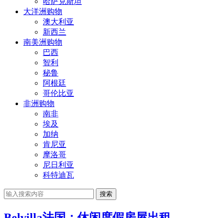
哈萨克斯坦
大洋洲购物
澳大利亚
新西兰
南美洲购物
巴西
智利
秘鲁
阿根廷
哥伦比亚
非洲购物
南非
埃及
加纳
肯尼亚
摩洛哥
尼日利亚
科特迪瓦
搜索
Belvilla法国：休闲度假房屋出租