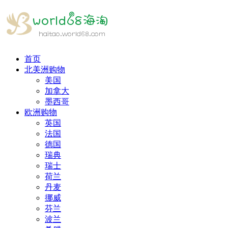
首页
北美洲购物
美国
加拿大
墨西哥
欧洲购物
英国
法国
德国
瑞典
瑞士
荷兰
丹麦
挪威
芬兰
波兰