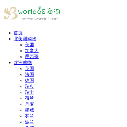
首页
北美洲购物
美国
加拿大
墨西哥
欧洲购物
英国
法国
德国
瑞典
瑞士
荷兰
丹麦
挪威
芬兰
波兰