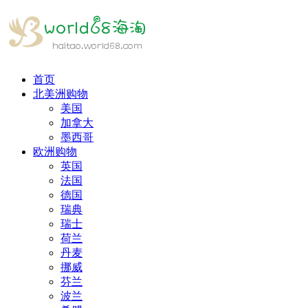
首页
北美洲购物
美国
加拿大
墨西哥
欧洲购物
英国
法国
德国
瑞典
瑞士
荷兰
丹麦
挪威
芬兰
波兰