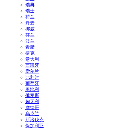
瑞典
瑞士
荷兰
丹麦
挪威
芬兰
波兰
希腊
捷克
意大利
西班牙
爱尔兰
比利时
葡萄牙
奥地利
俄罗斯
匈牙利
摩纳哥
乌克兰
斯洛伐克
保加利亚