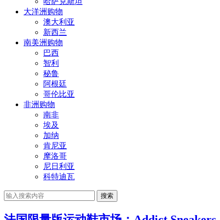
哈萨克斯坦
大洋洲购物
澳大利亚
新西兰
南美洲购物
巴西
智利
秘鲁
阿根廷
哥伦比亚
非洲购物
南非
埃及
加纳
肯尼亚
摩洛哥
尼日利亚
科特迪瓦
搜索
法国限量版运动鞋市场：Addict Sneakers