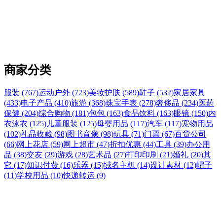
商家分类
服装 (767)
运动户外 (723)
美妆护肤 (589)
鞋子 (532)
家居家具
(433)
电子产品 (410)
旅游 (368)
珠宝手表 (278)
奢侈品 (234)
医药
保健 (204)
综合购物 (181)
包包 (163)
食品饮料 (163)
眼镜 (150)
内
衣泳衣 (125)
儿童服装 (125)
母婴用品 (117)
汽车 (117)
宠物用品
(102)
礼品收藏 (98)
图书音像 (98)
玩具 (71)
门票 (67)
百货公司
(66)
网上花店 (59)
网上超市 (47)
折扣优惠 (44)
工具 (39)
办公用
品 (38)
交友 (29)
游戏 (28)
艺术品 (27)
打印印刷 (21)
婚礼 (20)
其
它 (17)
知识付费 (16)
乐器 (15)
域名主机 (14)
设计素材 (12)
帽子
(11)
学校用品 (10)
快递转运 (9)