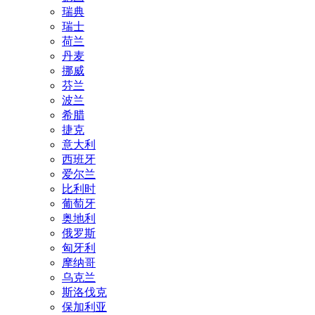
瑞典
瑞士
荷兰
丹麦
挪威
芬兰
波兰
希腊
捷克
意大利
西班牙
爱尔兰
比利时
葡萄牙
奥地利
俄罗斯
匈牙利
摩纳哥
乌克兰
斯洛伐克
保加利亚