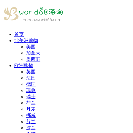
首页
北美洲购物
美国
加拿大
墨西哥
欧洲购物
英国
法国
德国
瑞典
瑞士
荷兰
丹麦
挪威
芬兰
波兰