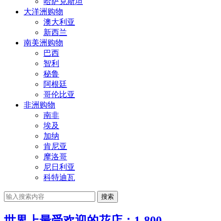
哈萨克斯坦
大洋洲购物
澳大利亚
新西兰
南美洲购物
巴西
智利
秘鲁
阿根廷
哥伦比亚
非洲购物
南非
埃及
加纳
肯尼亚
摩洛哥
尼日利亚
科特迪瓦
搜索
世界上最受欢迎的花店：1-800-